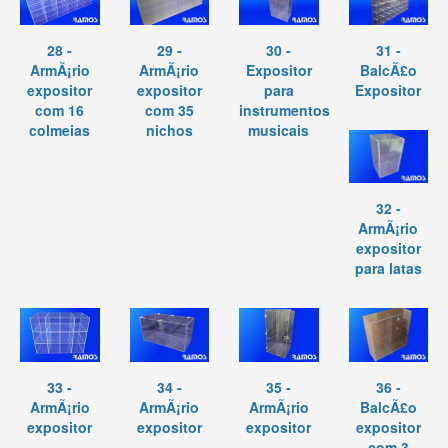
28 -
29 -
30 -
31 -
ArmÃ¡rio
ArmÃ¡rio
Expositor
BalcÃ£o
expositor
expositor
para
Expositor
com 16
com 35
instrumentos
colmeias
nichos
musicais
32 -
ArmÃ¡rio
expositor
para latas
33 -
34 -
35 -
36 -
ArmÃ¡rio
ArmÃ¡rio
ArmÃ¡rio
BalcÃ£o
expositor
expositor
expositor
expositor
com 3