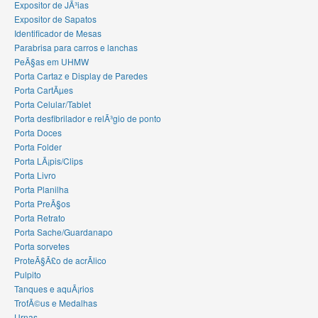
Expositor de JÃ³ias
Expositor de Sapatos
Identificador de Mesas
Parabrisa para carros e lanchas
PeÃ§as em UHMW
Porta Cartaz e Display de Paredes
Porta CartÃµes
Porta Celular/Tablet
Porta desfibrilador e relÃ³gio de ponto
Porta Doces
Porta Folder
Porta LÃ¡pis/Clips
Porta Livro
Porta Planilha
Porta PreÃ§os
Porta Retrato
Porta Sache/Guardanapo
Porta sorvetes
ProteÃ§Ã£o de acrÃ­lico
Pulpito
Tanques e aquÃ¡rios
TrofÃ©us e Medalhas
Urnas