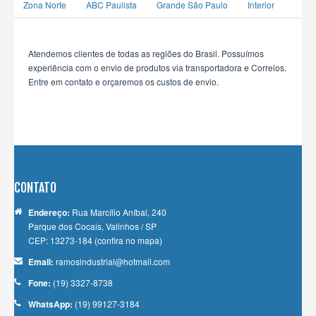
Zona Norte
ABC Paulista
Grande São Paulo
Interior
Atendemos clientes de todas as regiões do Brasil. Possuímos
experiência com o envio de produtos via transportadora e Correios.
Entre em contato e orçaremos os custos de envio.
CONTATO
Endereço:
Rua Marcílio Aníbal, 240
Parque dos Cocais, Valinhos / SP
CEP: 13273-184
(confira no mapa)
Email:
ramosindustrial@hotmail.com
Fone:
(19) 3327-8738
WhatsApp:
(19) 99127-3184