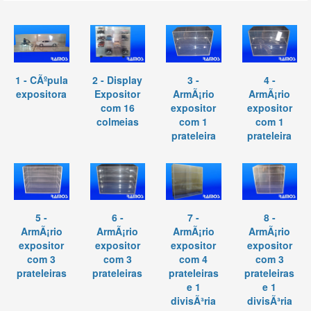
1 - CÃºpula
2 - Display
3 -
4 -
expositora
Expositor
ArmÃ¡rio
ArmÃ¡rio
com 16
expositor
expositor
colmeias
com 1
com 1
prateleira
prateleira
5 -
6 -
7 -
8 -
ArmÃ¡rio
ArmÃ¡rio
ArmÃ¡rio
ArmÃ¡rio
expositor
expositor
expositor
expositor
com 3
com 3
com 4
com 3
prateleiras
prateleiras
prateleiras
prateleiras
e 1
e 1
divisÃ³ria
divisÃ³ria