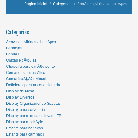
Página inicial
/
Categorias
/
ArmÃ¡rios, vitrines e balcÃµes
Categorias
ArmÃ¡rios, vitrines e balcÃµes
Bandejas
Brindes
Caixas e cÃºpulas
Chapeira para cartÃ£o ponto
Comandas em acrÃ­lico
ComunicaÃ§Ã£o Visual
Defletores para ar-condicionado
Display de Mesa
Display Diversos
Display Organizador de Gavetas
Display para sorveteria
Display porta toucas e luvas - EPI
Display porta-fichÃ¡rio
Estante para bonecas
Estante para carrinhos