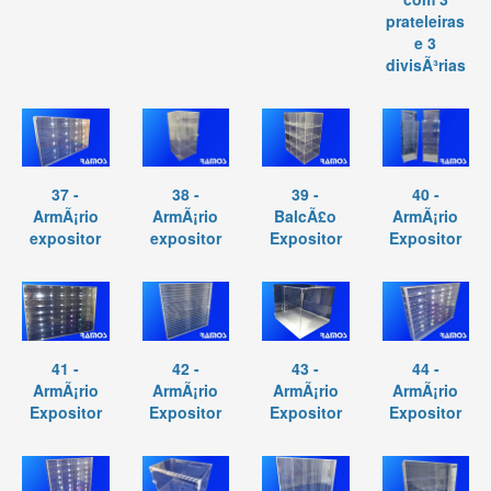
prateleiras
e 3
divisÃ³rias
37 -
38 -
39 -
40 -
ArmÃ¡rio
ArmÃ¡rio
BalcÃ£o
ArmÃ¡rio
expositor
expositor
Expositor
Expositor
41 -
42 -
43 -
44 -
ArmÃ¡rio
ArmÃ¡rio
ArmÃ¡rio
ArmÃ¡rio
Expositor
Expositor
Expositor
Expositor