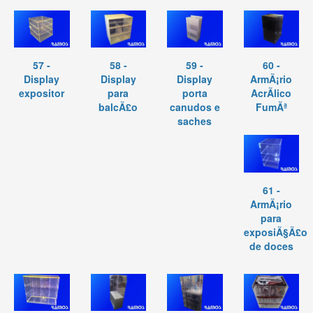
57 -
58 -
59 -
60 -
Display
Display
Display
ArmÃ¡rio
expositor
para
porta
AcrÃ­lico
balcÃ£o
canudos e
FumÃª
saches
61 -
ArmÃ¡rio
para
exposiÃ§Ã£o
de doces