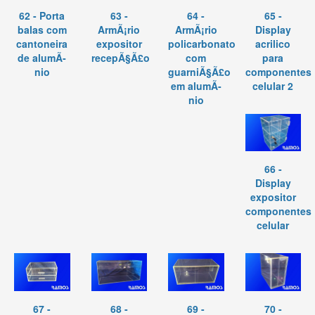
62 - Porta
63 -
64 -
65 -
balas com
ArmÃ¡rio
ArmÃ¡rio
Display
cantoneira
expositor
policarbonato
acrilico
de alumÃ­
recepÃ§Ã£o
com
para
nio
guarniÃ§Ã£o
componentes
em alumÃ­
celular 2
nio
66 -
Display
expositor
componentes
celular
67 -
68 -
69 -
70 -