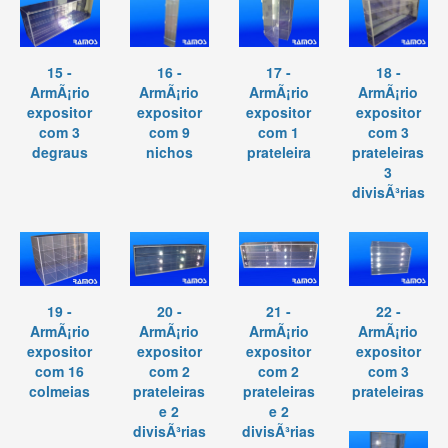
15 -
16 -
17 -
18 -
ArmÃ¡rio
ArmÃ¡rio
ArmÃ¡rio
ArmÃ¡rio
expositor
expositor
expositor
expositor
com 3
com 9
com 1
com 3
degraus
nichos
prateleira
prateleiras
3
divisÃ³rias
19 -
20 -
21 -
22 -
ArmÃ¡rio
ArmÃ¡rio
ArmÃ¡rio
ArmÃ¡rio
expositor
expositor
expositor
expositor
com 16
com 2
com 2
com 3
colmeias
prateleiras
prateleiras
prateleiras
e 2
e 2
divisÃ³rias
divisÃ³rias