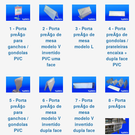
1 - Porta
2 - Porta
3 - Porta
4 - Porta
preÃ§o
preÃ§o de
preÃ§o de
preÃ§o de
para
mesa
mesa
gondolas /
ganchos /
modelo V
modelo L
prateleiras
gondolas
invertido
encaixa +
PVC
PVC uma
dupla face
face
PVC
5 - Porta
6 - Porta
7 - Porta
8 - Porta
preÃ§o
preÃ§o de
preÃ§o de
preÃ§os
para
mesa
mesa
ganchos /
modelo V
modelo V
gondolas
invertido
invertido
PVC
dupla face
dupla face