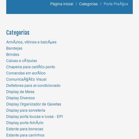
Página inicial
/
Categorias
/
Porta PreÃ§os
Categorias
ArmÃ¡rios, vitrines e balcÃµes
Bandejas
Brindes
Caixas e cÃºpulas
Chapeira para cartÃ£o ponto
Comandas em acrÃ­lico
ComunicaÃ§Ã£o Visual
Defletores para ar-condicionado
Display de Mesa
Display Diversos
Display Organizador de Gavetas
Display para sorveteria
Display porta toucas e luvas - EPI
Display porta-fichÃ¡rio
Estante para bonecas
Estante para carrinhos