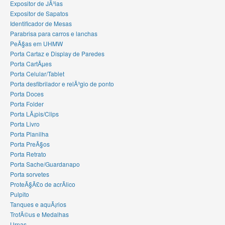
Expositor de JÃ³ias
Expositor de Sapatos
Identificador de Mesas
Parabrisa para carros e lanchas
PeÃ§as em UHMW
Porta Cartaz e Display de Paredes
Porta CartÃµes
Porta Celular/Tablet
Porta desfibrilador e relÃ³gio de ponto
Porta Doces
Porta Folder
Porta LÃ¡pis/Clips
Porta Livro
Porta Planilha
Porta PreÃ§os
Porta Retrato
Porta Sache/Guardanapo
Porta sorvetes
ProteÃ§Ã£o de acrÃ­lico
Pulpito
Tanques e aquÃ¡rios
TrofÃ©us e Medalhas
Urnas