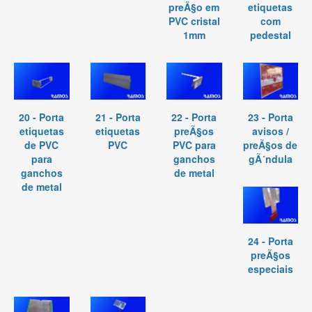
preÃ§o em
etiquetas
PVC cristal
com
1mm
pedestal
20 - Porta
21 - Porta
22 - Porta
23 - Porta
etiquetas
etiquetas
preÃ§os
avisos /
de PVC
PVC
PVC para
preÃ§os de
para
ganchos
gÃ´ndula
ganchos
de metal
de metal
24 - Porta
preÃ§os
especiais