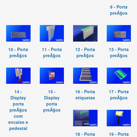
9 - Porta
preÃ§os
10 - Porta
11 - Porta
12 - Porta
13 - Porta
preÃ§os
preÃ§os
preÃ§os
preÃ§os
14 -
15 -
16 - Porta
17 - Porta
Display
Display
etiquetas
preÃ§os
porta
porta
preÃ§os
preÃ§os
com
encaixe e
pedestal
18 - Porta
19 - Porta