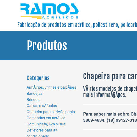
Fabricação de produtos em acrílico, poliestireno, policar
Produtos
Chapeira para ca
Categorias
ArmÃ¡rios, vitrines e balcÃµes
VÃ¡rios modelos de chape
Bandejas
mais informaÃ§Ãµes.
Brindes
Caixas e cÃºpulas
Chapeira para cartÃ£o ponto
Para saber mais sobre Cha
Comandas em acrÃ­lico
3869-4634, (19) 99127-31
ComunicaÃ§Ã£o Visual
Defletores para ar-
condicionado