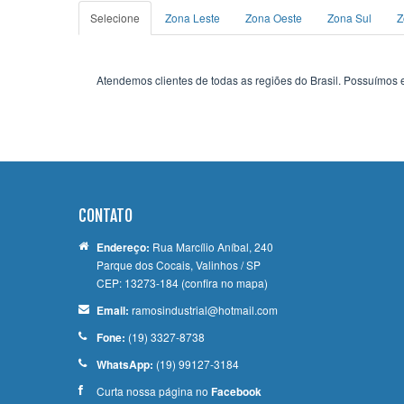
Selecione
Zona Leste
Zona Oeste
Zona Sul
Z
Atendemos clientes de todas as regiões do Brasil. Possuímos e
CONTATO
Endereço:
Rua Marcílio Aníbal, 240
Parque dos Cocais, Valinhos / SP
CEP: 13273-184
(confira no mapa)
Email:
ramosindustrial@hotmail.com
Fone:
(19) 3327-8738
WhatsApp:
(19) 99127-3184
Curta nossa página no
Facebook