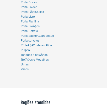
Porta Doces
Porta Folder
Porta LÃ¡pis/Clips
Porta Livro
Porta Planilha
Porta PreÃ§os
Porta Retrato
Porta Sache/Guardanapo
Porta sorvetes
ProteÃ§Ã£o de acrÃ­lico
Pulpito
Tanques e aquÃ¡rios
TrofÃ©us e Medalhas
Urnas
Vasos
Regiões atendidas