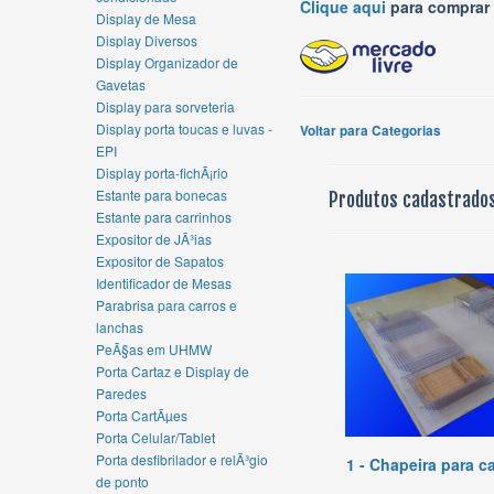
Clique aqui
para comprar 
Display de Mesa
Display Diversos
Display Organizador de
Gavetas
Display para sorveteria
Display porta toucas e luvas -
Voltar para Categorias
EPI
Display porta-fichÃ¡rio
Estante para bonecas
Produtos cadastrados
Estante para carrinhos
Expositor de JÃ³ias
Expositor de Sapatos
Identificador de Mesas
Parabrisa para carros e
lanchas
PeÃ§as em UHMW
Porta Cartaz e Display de
Paredes
Porta CartÃµes
Porta Celular/Tablet
Porta desfibrilador e relÃ³gio
1 - Chapeira para c
de ponto