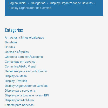
Página inicial
/
Categorias
/
Display Organizador de Gavetas
/
Display Organizador de Gavetas
Categorias
ArmÃ¡rios, vitrines e balcÃµes
Bandejas
Brindes
Caixas e cÃºpulas
Chapeira para cartÃ£o ponto
Comandas em acrÃ­lico
ComunicaÃ§Ã£o Visual
Defletores para ar-condicionado
Display de Mesa
Display Diversos
Display Organizador de Gavetas
Display para sorveteria
Display porta toucas e luvas - EPI
Display porta-fichÃ¡rio
Estante para bonecas