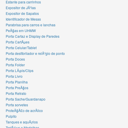
Estante para carrinhos
Expositor de JÃ³ias
Expositor de Sapatos
Identificador de Mesas
Parabrisa para carros e lanchas
PeÃ§as em UHMW
Porta Cartaz e Display de Paredes
Porta CartÃµes
Porta Celular/Tablet
Porta desfibrilador e relÃ³gio de ponto
Porta Doces
Porta Folder
Porta LÃ¡pis/Clips
Porta Livro
Porta Planilha
Porta PreÃ§os
Porta Retrato
Porta Sache/Guardanapo
Porta sorvetes
ProteÃ§Ã£o de acrÃ­lico
Pulpito
Tanques e aquÃ¡rios
TrofÃ©us e Medalhas