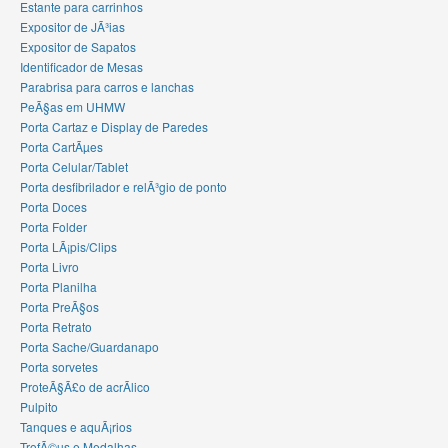
Estante para carrinhos
Expositor de JÃ³ias
Expositor de Sapatos
Identificador de Mesas
Parabrisa para carros e lanchas
PeÃ§as em UHMW
Porta Cartaz e Display de Paredes
Porta CartÃµes
Porta Celular/Tablet
Porta desfibrilador e relÃ³gio de ponto
Porta Doces
Porta Folder
Porta LÃ¡pis/Clips
Porta Livro
Porta Planilha
Porta PreÃ§os
Porta Retrato
Porta Sache/Guardanapo
Porta sorvetes
ProteÃ§Ã£o de acrÃ­lico
Pulpito
Tanques e aquÃ¡rios
TrofÃ©us e Medalhas