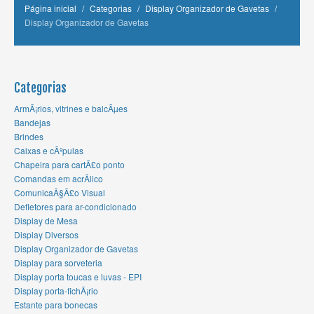
Página inicial
/
Categorias
/
Display Organizador de Gavetas
/
Display Organizador de Gavetas
Categorias
ArmÃ¡rios, vitrines e balcÃµes
Bandejas
Brindes
Caixas e cÃºpulas
Chapeira para cartÃ£o ponto
Comandas em acrÃ­lico
ComunicaÃ§Ã£o Visual
Defletores para ar-condicionado
Display de Mesa
Display Diversos
Display Organizador de Gavetas
Display para sorveteria
Display porta toucas e luvas - EPI
Display porta-fichÃ¡rio
Estante para bonecas